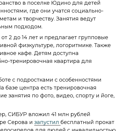
ранство в поселке Юдино для детей
нностями, где они учатся социально-
етам и творчеству. Занятия ведут
ьным подходом.
от 2 до 14 лет и предлагает групповые
тивной физкультуре, логоритмике. Также
зивное кафе. Детям доступна
бно-тренировочная квартира для
боте с подростками с особенностями
 На базе центра есть тренировочная
е занятия по фото, видео, спорту и йоге,
ер, СИБУР вложил 41 млн рублей
аре Серова и
запустил
бесплатный прокат
велосипедов для людей с инвалидностью,