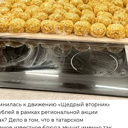
динилась к движению «Щедрый вторник»
рублей в рамках региональной акции
? Дело в том, что в татарском
самое известное блюда звучит именно так.