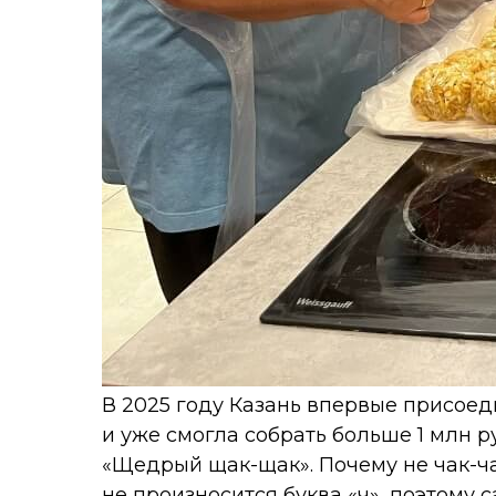
В 2025 году Казань впервые присое
и уже смогла собрать больше 1 млн 
«Щедрый щак-щак». Почему не чак-чак
не произносится буква «ч», поэтому 