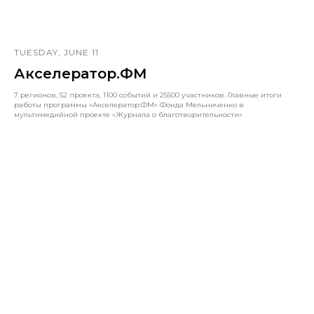
TUESDAY, JUNE 11
Акселератор.ФМ
7 регионов, 52 проекта, 1100 событий и 25500 участников. Главные итоги
работы программы «Акселератор.ФМ» Фонда Мельниченко в
мультимедийной проекте «Журнала о благотворительности»