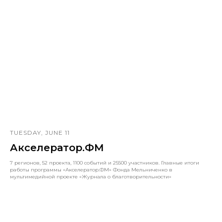
TUESDAY, JUNE 11
Акселератор.ФМ
7 регионов, 52 проекта, 1100 событий и 25500 участников. Главные итоги
работы программы «Акселератор.ФМ» Фонда Мельниченко в
мультимедийной проекте «Журнала о благотворительности»