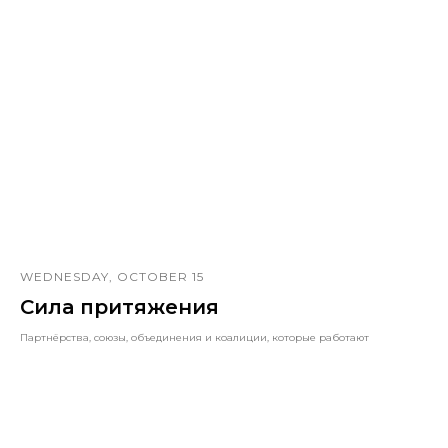
WEDNESDAY, OCTOBER 15
Сила притяжения
Партнёрства, союзы, объединения и коалиции, которые работают