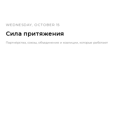
WEDNESDAY, OCTOBER 15
Сила притяжения
Партнёрства, союзы, объединения и коалиции, которые работают