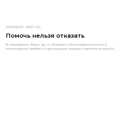
MONDAY, MAY 20
Помочь нельзя отказать
В спецпроекте «Благо. ру» и «Журнала о благотворительности» 5
непопулярных проблем и организации, которые стараются их решить.